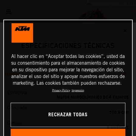
✕
ESPECIFICACIONES TÉCNICAS
Al hacer clic en “Aceptar todas las cookies”, usted da
2024 KTM 500 EXC-F SIX DAYS
su consentimiento para el almacenamiento de cookies
en su dispositivo para mejorar la navegación del sitio,
MOTOR
analizar el uso del sitio y apoyar nuestros esfuerzos de
marketing. Las cookies también pueden rechazarse.
Privacy Policy
Impresión
Estructura
MOTOR MONOCILÍNDRICO DE 4 TIEMPOS
Cilindrada
510.9 CM³
RECHAZAR TODAS
Cambio
6 MARCHAS