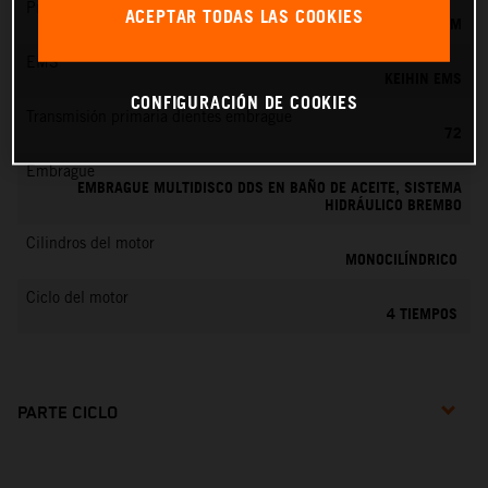
Preparación de la mezcla
ACEPTAR TODAS LAS COOKIES
KEIHIN EFI, TOBERA DE 42 MM
EMS
KEIHIN EMS
CONFIGURACIÓN DE COOKIES
Transmisión primaria dientes embrague
72
Embrague
EMBRAGUE MULTIDISCO DDS EN BAÑO DE ACEITE, SISTEMA
HIDRÁULICO BREMBO
Cilindros del motor
MONOCILÍNDRICO
Ciclo del motor
4 TIEMPOS
PARTE CICLO