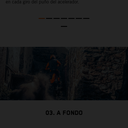
en cada giro del puño del acelerador.
c
n
e
te
i
c
t
c
03. A FONDO