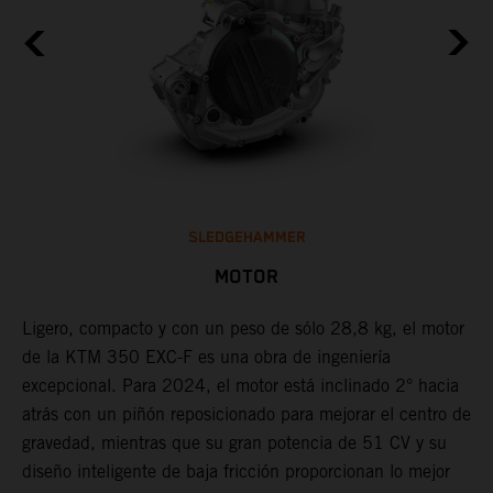
SLEDGEHAMMER
MOTOR
Ligero, compacto y con un peso de sólo 28,8 kg, el motor
L
de la KTM 350 EXC-F es una obra de ingeniería
u
excepcional. Para 2024, el motor está inclinado 2° hacia
E
o
atrás con un piñón reposicionado para mejorar el centro de
f
a
gravedad, mientras que su gran potencia de 51 CV y su
e
diseño inteligente de baja fricción proporcionan lo mejor
a