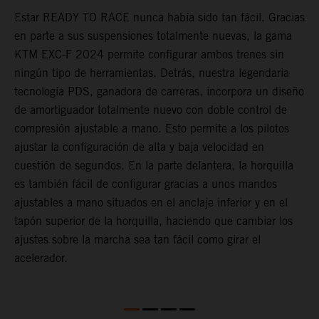
Estar READY TO RACE nunca había sido tan fácil. Gracias
D
en parte a sus suspensiones totalmente nuevas, la gama
d
KTM EXC-F 2024 permite configurar ambos trenes sin
a
ningún tipo de herramientas. Detrás, nuestra legendaria
d
r
tecnología PDS, ganadora de carreras, incorpora un diseño
U
or
de amortiguador totalmente nuevo con doble control de
l
compresión ajustable a mano. Esto permite a los pilotos
s
ajustar la configuración de alta y baja velocidad en
T
cuestión de segundos. En la parte delantera, la horquilla
p
es también fácil de configurar gracias a unos mandos
f
ajustables a mano situados en el anclaje inferior y en el
f
tapón superior de la horquilla, haciendo que cambiar los
p
ajustes sobre la marcha sea tan fácil como girar el
acelerador.