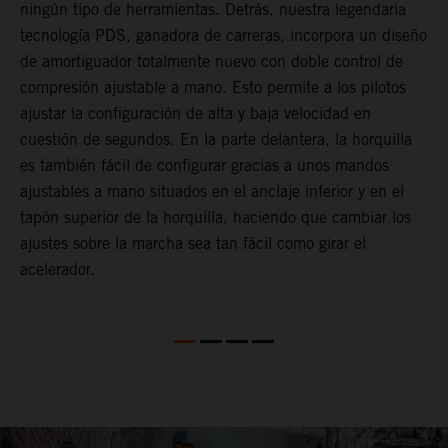
ningún tipo de herramientas. Detrás, nuestra legendaria
d
r
tecnología PDS, ganadora de carreras, incorpora un diseño
U
or
de amortiguador totalmente nuevo con doble control de
l
compresión ajustable a mano. Esto permite a los pilotos
s
ajustar la configuración de alta y baja velocidad en
T
cuestión de segundos. En la parte delantera, la horquilla
p
es también fácil de configurar gracias a unos mandos
f
ajustables a mano situados en el anclaje inferior y en el
f
tapón superior de la horquilla, haciendo que cambiar los
p
ajustes sobre la marcha sea tan fácil como girar el
acelerador.