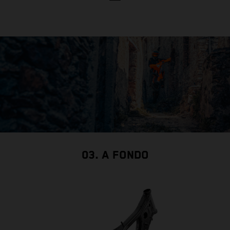
t
c
03. A FONDO