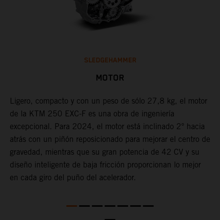
SLEDGEHAMMER
MOTOR
Ligero, compacto y con un peso de sólo 27,8 kg, el motor
L
de la KTM 250 EXC-F es una obra de ingeniería
u
excepcional. Para 2024, el motor está inclinado 2° hacia
E
o
atrás con un piñón reposicionado para mejorar el centro de
f
a
gravedad, mientras que su gran potencia de 42 CV y su
e
diseño inteligente de baja fricción proporcionan lo mejor
a
en cada giro del puño del acelerador.
c
n
e
te
i
c