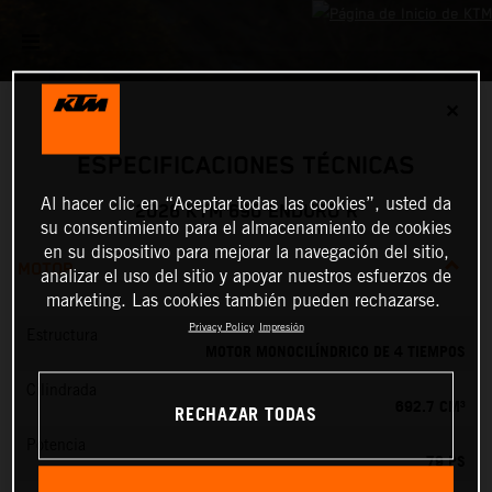
✕
ESPECIFICACIONES TÉCNICAS
Al hacer clic en “Aceptar todas las cookies”, usted da
2026 KTM 690 ENDURO R
su consentimiento para el almacenamiento de cookies
en su dispositivo para mejorar la navegación del sitio,
MOTOR
analizar el uso del sitio y apoyar nuestros esfuerzos de
marketing. Las cookies también pueden rechazarse.
Privacy Policy
Impresión
Estructura
MOTOR MONOCILÍNDRICO DE 4 TIEMPOS
Cilindrada
692.7 CM³
RECHAZAR TODAS
Potencia
79 PS