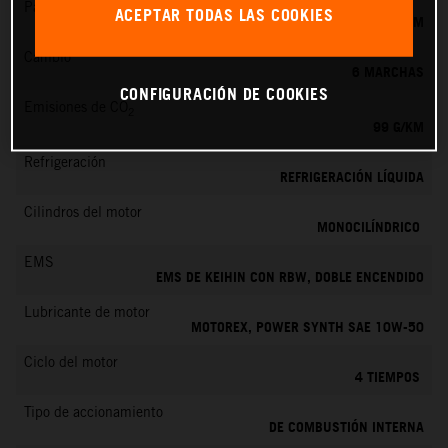
Par máximo
ACEPTAR TODAS LAS COOKIES
73 NM
Cambio
6 MARCHAS
CONFIGURACIÓN DE COOKIES
Emisiones de CO
2
99 G/KM
Refrigeración
REFRIGERACIÓN LÍQUIDA
Cilindros del motor
MONOCILÍNDRICO
EMS
EMS DE KEIHIN CON RBW, DOBLE ENCENDIDO
Lubricante de motor
MOTOREX, POWER SYNTH SAE 10W-50
Ciclo del motor
4 TIEMPOS
Tipo de accionamiento
DE COMBUSTIÓN INTERNA