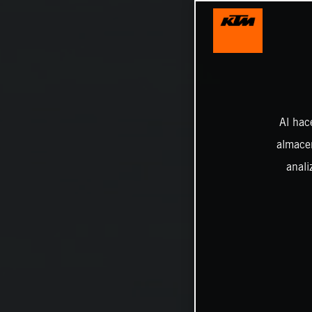
Al hac
almacen
anali