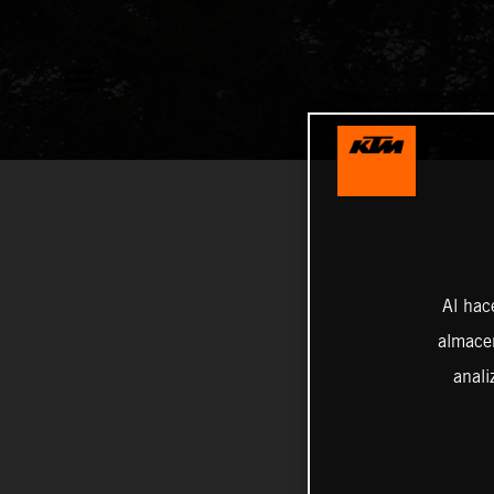
Al hac
almacen
anali