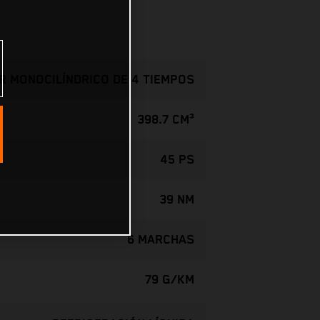
 MONOCILÍNDRICO DE 4 TIEMPOS
398.7 CM³
45 PS
39 NM
6 MARCHAS
79 G/KM