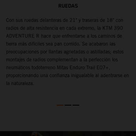
RUEDAS
Con sus ruedas delanteras de 21" y traseras de 18" con
C
radios de alta resistencia en cada extremo, la KTM 390
p
ADVENTURE R hace que enfrentarse a los caminos de
M
tierra más difíciles sea pan comido. Se acabaron las
l
preocupaciones por llantas agrietadas o astilladas; estos
t
montajes de radios complementan a la perfección los
O
s
neumáticos todoterreno Mitas Enduro Trail E07+,
s
de
proporcionando una confianza inigualable al adentrarse en
b
la naturaleza.
E
s
q
e