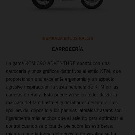
INSPIRADA EN LOS RALLYS
CARROCERÍA
La gama KTM 390 ADVENTURE cuenta con una
U
carrocería y unos gráficos distintivos al estilo KTM, que
a
proporcionan una excelente ergonomía y un aspecto
A
a
agresivo inspirado en la vasta herencia de KTM en las
c
carreras de Rally. Esto puede verse en todo, desde la
l
máscara del faro hasta el guardabarros delantero. Los
p
spoilers del depósito y los paneles laterales traseros son
m
ligeramente más anchos que el asiento para optimizar el
f
control cuando se pilota de pie sobre las estriberas,
t
mientras que la forma del depósito de gasolina se ha
t