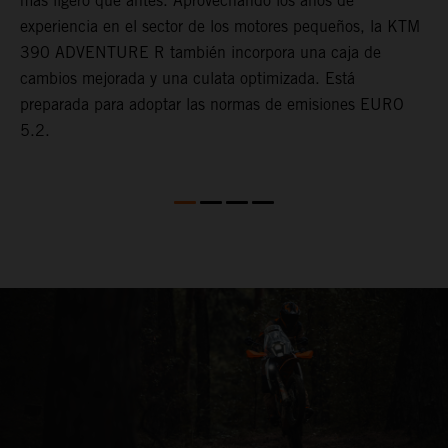
más ligero que antes. Aprovechando los años de
c
experiencia en el sector de los motores pequeños, la KTM
l
390 ADVENTURE R también incorpora una caja de
r
cambios mejorada y una culata optimizada. Está
o
preparada para adoptar las normas de emisiones EURO
t
5.2.