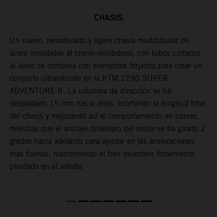
CHASIS
Un nuevo, remodelado y ligero chasis multitubular de
A
acero inoxidable al cromo-molibdeno, con tubos cortados
c
al láser, se combina con elementos forjados para crear un
f
conjunto ultrarobusto en la KTM 1290 SUPER
m
na
ADVENTURE R. La columna de dirección se ha
p
desplazado 15 mm hacia atrás, acortando la longitud total
c
del chasis y mejorando así el comportamiento en curvas,
mientras que el anclaje delantero del motor se ha girado 2
grados hacia adelante para ayudar en las aceleraciones
más fuertes, manteniendo el tren delantero firmemente
plantado en el asfalto.