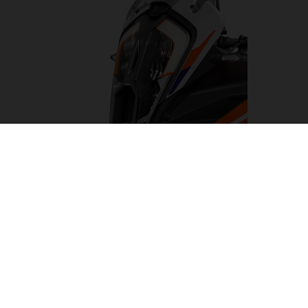
LUCES LED
Capaz de convertir la noche en día, el faro led de la KTM
1290 SUPER ADVENTURE R ha sido diseñado para
iluminar el camino hacia cualquier aventura. Está
flanqueado por unas luces diurnas y de curva. Esto da
como resultado un conjunto limpio y distintivo de KTM
que proporciona una iluminación impecable, con un