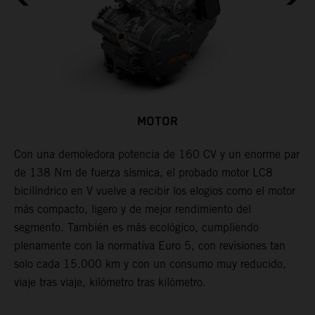
MOTOR
Con una demoledora potencia de 160 CV y un enorme par
A
de 138 Nm de fuerza sísmica, el probado motor LC8
A
na
bicilíndrico en V vuelve a recibir los elogios como el motor
u
más compacto, ligero y de mejor rendimiento del
t
segmento. También es más ecológico, cumpliendo
o
plenamente con la normativa Euro 5, con revisiones tan
r
solo cada 15.000 km y con un consumo muy reducido,
r
viaje tras viaje, kilómetro tras kilómetro.
d
e