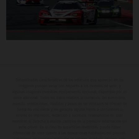
Determinadas características de los vehículos que aparecen en las
imágenes pueden variar con respecto a los modelos de serie, y
algunas imágenes muestran equipamiento opcional, disponible por un
coste adicional. Todos los datos relativos al contenido del suministro,
aspecto, prestaciones, medidas y pesos de los vehículos se ofrecen de
forma no vinculante y sin garantía alguna frente a confusiones o
errores de impresión, redacción o escritura; reservándose en todo
momento el derecho a realizar cambios en la presente información sin
aviso previo. En el caso de superficies revestidas, puede haber
diferencias de color debido a las desviaciones habituales del proceso.
Los valores de consumo indicados se refieren al estado de serie apto