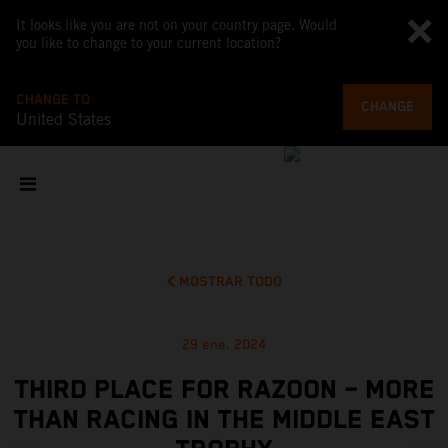
It looks like you are not on your country page. Would
you like to change to your current location?
CHANGE TO
CHANGE
United States
MOSTRAR TODO
29 ene. 2024
THIRD PLACE FOR RAZOON – MORE
THAN RACING IN THE MIDDLE EAST