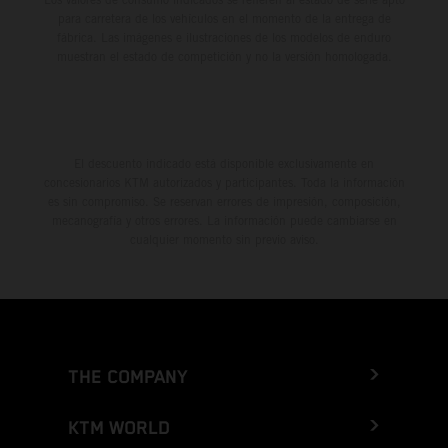
para carretera de los vehículos en el momento de la entrega de
fábrica. Las imágenes e ilustraciones de los modelos de enduro
muestran el estado de competición y no la versión homologada.
El descuento indicado está disponible exclusivamente en
concesionarios KTM autorizados y participantes. Toda la información
es sin compromiso. Se reservan errores de impresión, composición,
mecanografía y otros errores. La información puede cambiarse en
cualquier momento sin previo aviso.
THE COMPANY
KTM WORLD