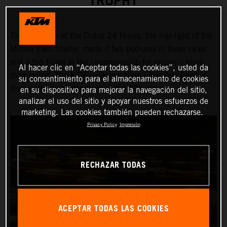
TROPHY
Third position at the Dubai 24 Hours, the highlight of the
Middle East Trophy, made it two podiums in three races
and a top finish in the championship for razoon – more
Al hacer clic en “Aceptar todas las cookies”, usted da
than racing. The KTM customer team ultimately finished
su consentimiento para el almacenamiento de cookies
third in the final standings of the GTX class.
en su dispositivo para mejorar la navegación del sitio,
analizar el uso del sitio y apoyar nuestros esfuerzos de
marketing. Las cookies también pueden rechazarse.
Privacy Policy
Impresión
RECHAZAR TODAS
ACEPTAR TODAS LAS COOKIES