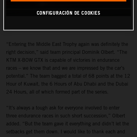
CONFIGURACIÓN DE COOKIES
“Entering the Middle East Trophy again was definitely the
right decision,” said team principal Dominik Olbert. “The
KTM X-BOW GTX is capable of victories in endurance
races – we know that and we are impressed by the car’s
potential.” The team bagged a total of 68 points at the 12
Hour of Kuwait, the 6 Hours of Abu Dhabi and the Dubai
24 Hours, all of which formed part of the series.
“It’s always a tough ask for everyone involved to enter
three endurance races in such short succession,” Olbert
added. “But the team gave it everything and didn’t let the
setbacks get them down. I would like to thank each and