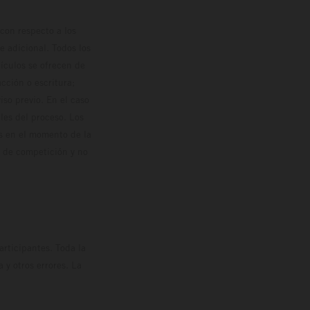
con respecto a los
 adicional. Todos los
hículos se ofrecen de
cción o escritura;
so previo. En el caso
les del proceso. Los
os en el momento de la
o de competición y no
rticipantes. Toda la
y otros errores. La