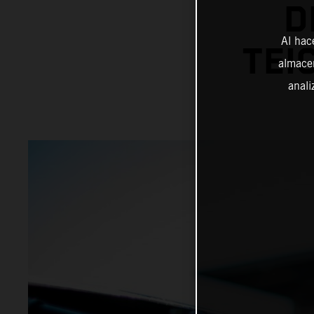
D
Al hac
TEI
almacen
anali