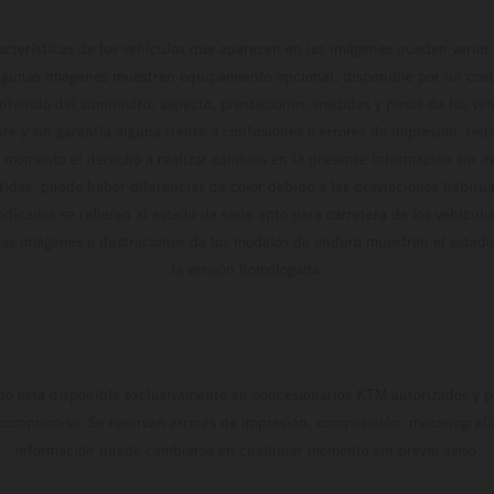
cterísticas de los vehículos que aparecen en las imágenes pueden variar 
algunas imágenes muestran equipamiento opcional, disponible por un coste
ontenido del suministro, aspecto, prestaciones, medidas y pesos de los ve
te y sin garantía alguna frente a confusiones o errores de impresión, reda
 momento el derecho a realizar cambios en la presente información sin avi
stidas, puede haber diferencias de color debido a las desviaciones habitua
dicados se refieren al estado de serie apto para carretera de los vehícul
Las imágenes e ilustraciones de los modelos de enduro muestran el estad
la versión homologada.
do está disponible exclusivamente en concesionarios KTM autorizados y pa
 compromiso. Se reservan errores de impresión, composición, mecanografía 
información puede cambiarse en cualquier momento sin previo aviso.