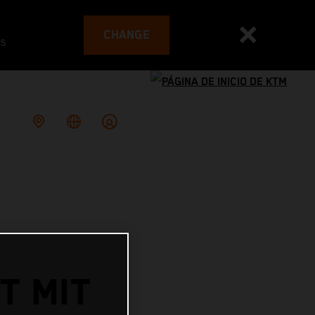
CHANGE
es
T MIT