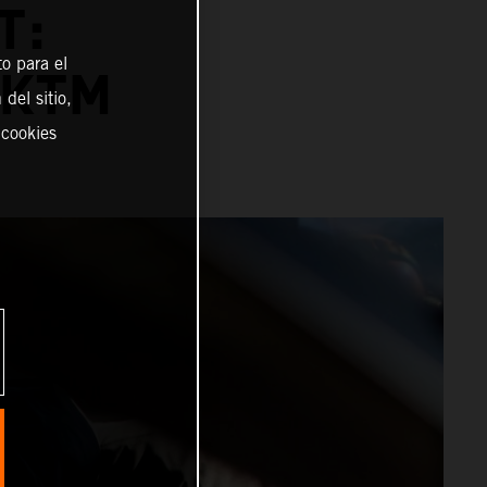
T:
o para el
 KTM
del sitio,
 cookies