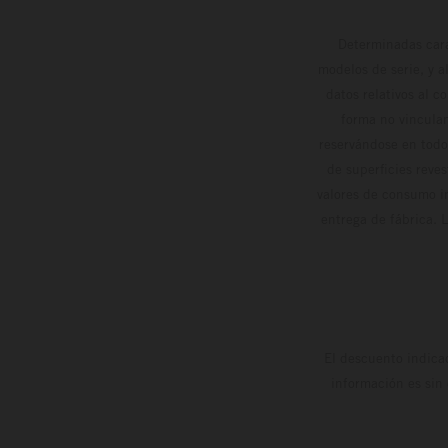
Determinadas cara
modelos de serie, y 
datos relativos al c
forma no vinculan
reservándose en todo
de superficies reve
valores de consumo in
entrega de fábrica. 
El descuento indica
información es sin