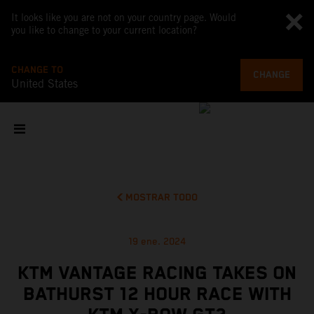
It looks like you are not on your country page. Would
you like to change to your current location?
CHANGE TO
CHANGE
United States
MOSTRAR TODO
19 ene. 2024
KTM VANTAGE RACING TAKES ON
BATHURST 12 HOUR RACE WITH