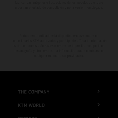
fábrica. Las imágenes e ilustraciones de los modelos de enduro
muestran el estado de competición y no la versión homologada.
El descuento indicado está disponible exclusivamente en
concesionarios KTM autorizados y participantes. Toda la información
es sin compromiso. Se reservan errores de impresión, composición,
mecanografía y otros errores. La información puede cambiarse en
cualquier momento sin previo aviso.
THE COMPANY
KTM WORLD