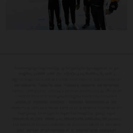
Determinadas características de los vehículos que aparecen en las
imágenes pueden variar con respecto a los modelos de serie, y
algunas imágenes muestran equipamiento opcional, disponible por un
coste adicional. Todos los datos relativos al contenido del suministro,
aspecto, prestaciones, medidas y pesos de los vehículos se ofrecen de
forma no vinculante y sin garantía alguna frente a confusiones o
errores de impresión, redacción o escritura; reservándose en todo
momento el derecho a realizar cambios en la presente información sin
aviso previo. En el caso de superficies revestidas, puede haber
diferencias de color debido a las desviaciones habituales del proceso.
Los valores de consumo indicados se refieren al estado de serie apto
para carretera de los vehículos en el momento de la entrega de