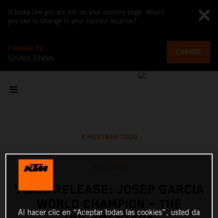
It looks like you are not on your country page. Would
you like to change to your current location?
CHANGE TO
CHANGE
United States
MOSTRAR TODO
3 dic 2024
VIDEO RELEASE: JOSEP GARCIA
WORLD CHAMPION – THE
Al hacer clic en “Aceptar todas las cookies”, usted da