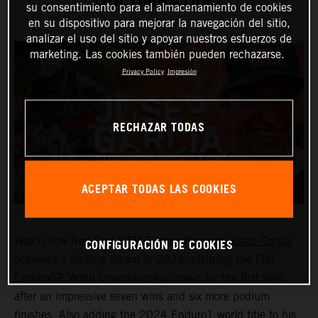
DOCUMENTARY
su consentimiento para el almacenamiento de cookies
en su dispositivo para mejorar la navegación del sitio,
analizar el uso del sitio y apoyar nuestros esfuerzos de
marketing. Las cookies también pueden rechazarse.
Privacy Policy
Impresión
RECHAZAR TODAS
ACEPTAR TODAS LAS COOKIES
CONFIGURACIÓN DE COOKIES
Watch how Red Bull KTM Factory Racing’s
Josep Garcia
achieved a lifelong dream in 2024, claiming the FIM
EnduroGP World Championship crown for the first time
after an impressive seven wins and six more podium
finishes. Also adding the 2024 Enduro1 world title to his