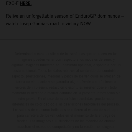
HERE.
EXC-F
Relive an unforgettable season of EnduroGP dominance –
watch Josep Garcia’s road to victory NOW.
Determinadas características de los vehículos que aparecen en las
imágenes pueden variar con respecto a los modelos de serie, y
algunas imágenes muestran equipamiento opcional, disponible por un
coste adicional. Todos los datos relativos al contenido del suministro,
aspecto, prestaciones, medidas y pesos de los vehículos se ofrecen de
forma no vinculante y sin garantía alguna frente a confusiones o
errores de impresión, redacción o escritura; reservándose en todo
momento el derecho a realizar cambios en la presente información sin
aviso previo. En el caso de superficies revestidas, puede haber
diferencias de color debido a las desviaciones habituales del proceso.
Los valores de consumo indicados se refieren al estado de serie apto
para carretera de los vehículos en el momento de la entrega de
fábrica. Las imágenes e ilustraciones de los modelos de enduro
muestran el estado de competición y no la versión homologada.