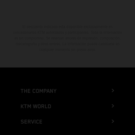
El descuento indicado está disponible exclusivamente en
concesionarios KTM autorizados y participantes. Toda la información
es sin compromiso. Se reservan errores de impresión, composición,
mecanografía y otros errores. La información puede cambiarse en
cualquier momento sin previo aviso.
THE COMPANY
KTM WORLD
SERVICE