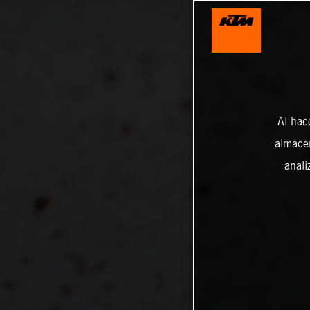
Al hac
almacen
anali