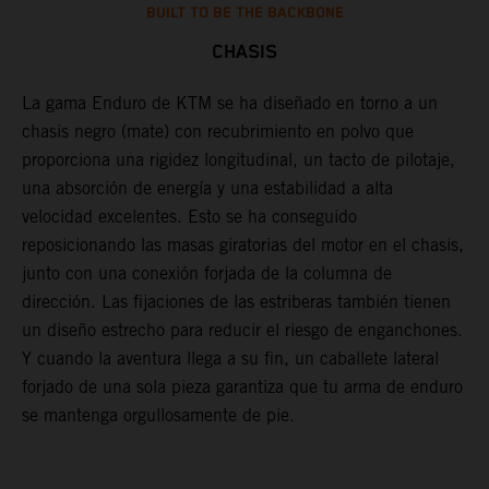
BUILT TO BE THE BACKBONE
CHASIS
La gama Enduro de KTM se ha diseñado en torno a un
U
chasis negro (mate) con recubrimiento en polvo que
t
proporciona una rigidez longitudinal, un tacto de pilotaje,
p
una absorción de energía y una estabilidad a alta
l
velocidad excelentes. Esto se ha conseguido
r
reposicionando las masas giratorias del motor en el chasis,
c
junto con una conexión forjada de la columna de
s
dirección. Las fijaciones de las estriberas también tienen
t
un diseño estrecho para reducir el riesgo de enganchones.
c
Y cuando la aventura llega a su fin, un caballete lateral
t
forjado de una sola pieza garantiza que tu arma de enduro
s
se mantenga orgullosamente de pie.