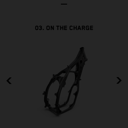
c
f
03. ON THE CHARGE