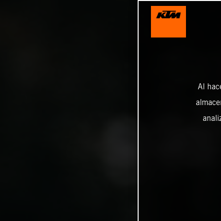
Al hac
almacen
anali