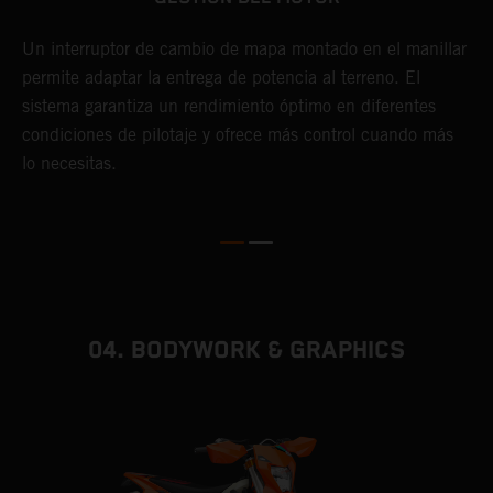
s
L
o
y
Un interruptor de cambio de mapa montado en el manillar
s
permite adaptar la entrega de potencia al terreno. El
l
sistema garantiza un rendimiento óptimo en diferentes
a
condiciones de pilotaje y ofrece más control cuando más
L
lo necesitas.
i
d
d
04. BODYWORK & GRAPHICS