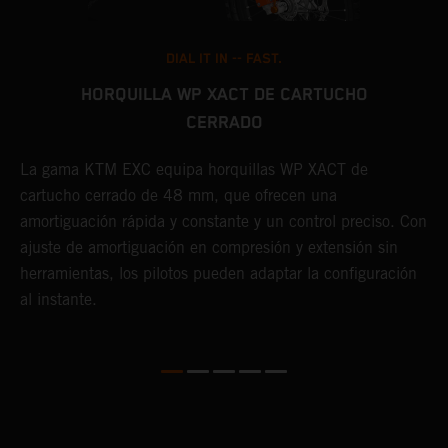
DIAL IT IN -- FAST.
HORQUILLA WP XACT DE CARTUCHO
CERRADO
E
a
La gama KTM EXC equipa horquillas WP XACT de
y
cartucho cerrado de 48 mm, que ofrecen una
t
amortiguación rápida y constante y un control preciso. Con
p
o
ajuste de amortiguación en compresión y extensión sin
herramientas, los pilotos pueden adaptar la configuración
al instante.