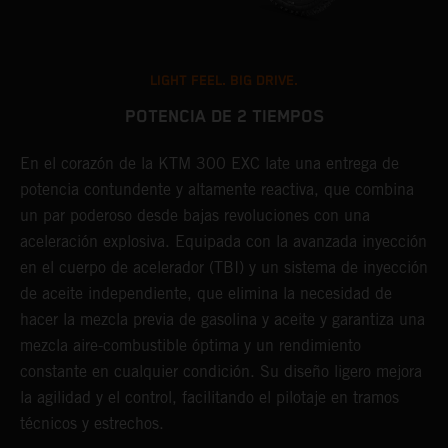
LIGHT FEEL. BIG DRIVE.
POTENCIA DE 2 TIEMPOS
En el corazón de la KTM 300 EXC late una entrega de
E
potencia contundente y altamente reactiva, que combina
o
un par poderoso desde bajas revoluciones con una
e
aceleración explosiva. Equipada con la avanzada inyección
s
en el cuerpo de acelerador (TBI) y un sistema de inyección
a
de aceite independiente, que elimina la necesidad de
s
hacer la mezcla previa de gasolina y aceite y garantiza una
l
mezcla aire-combustible óptima y un rendimiento
c
constante en cualquier condición. Su diseño ligero mejora
la agilidad y el control, facilitando el pilotaje en tramos
técnicos y estrechos.