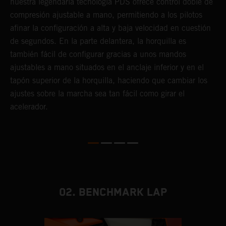
nuestra legendaria tecnología PDS ofrece control doble de
t
compresión ajustable a mano, permitiendo a los pilotos
m
afinar la configuración a alta y baja velocidad en cuestión
a
de segundos. En la parte delantera, la horquilla es
f
también fácil de configurar gracias a unos mandos
d
ajustables a mano situados en el anclaje inferior y en el
T
tapón superior de la horquilla, haciendo que cambiar los
s
ajustes sobre la marcha sea tan fácil como girar el
s
acelerador.
a
m
02. BENCHMARK LAP