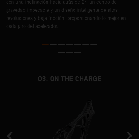
o
con una inclinación hacia atrás de 2º, un centro de
p
a
gravedad impecable y un diseño inteligente de altas
p
revoluciones y baja fricción, proporcionando lo mejor en
g
ás
cada giro del acelerador.
f
te
03. ON THE CHARGE