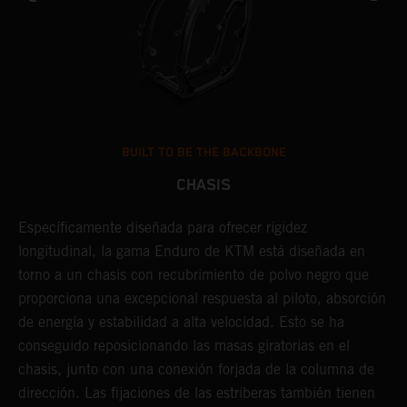
BUILT TO BE THE BACKBONE
CHASIS
U
Específicamente diseñada para ofrecer rigidez
t
longitudinal, la gama Enduro de KTM está diseñada en
p
torno a un chasis con recubrimiento de polvo negro que
l
proporciona una excepcional respuesta al piloto, absorción
r
de energía y estabilidad a alta velocidad. Esto se ha
c
conseguido reposicionando las masas giratorias en el
s
chasis, junto con una conexión forjada de la columna de
t
dirección. Las fijaciones de las estriberas también tienen