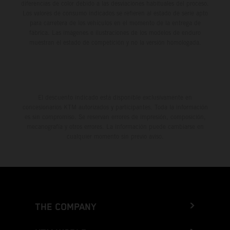
diferencias de color debido a las desviaciones habituales del proceso.
Los valores de consumo indicados se refieren al estado de serie apto
para carretera de los vehículos en el momento de la entrega de
fábrica. Las imágenes e ilustraciones de los modelos de enduro
muestran el estado de competición y no la versión homologada.
El descuento indicado está disponible exclusivamente en
concesionarios KTM autorizados y participantes. Toda la información
es sin compromiso. Se reservan errores de impresión, composición,
mecanografía y otros errores. La información puede cambiarse en
cualquier momento sin previo aviso.
THE COMPANY