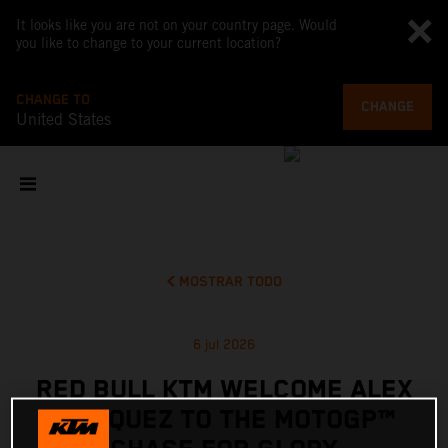
It looks like you are not on your country page. Would
you like to change to your current location?
CHANGE TO
CHANGE
United States
MOSTRAR TODO
6 jul 2026
RED BULL KTM WELCOME ALEX
MARQUEZ TO THE MOTOGP™