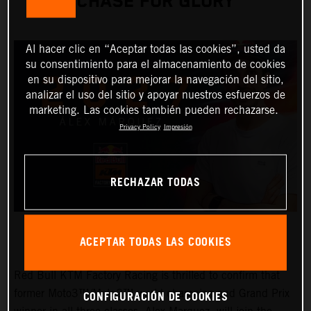
CHASE FOR GLORY
Al hacer clic en “Aceptar todas las cookies”, usted da
su consentimiento para el almacenamiento de cookies
en su dispositivo para mejorar la navegación del sitio,
analizar el uso del sitio y apoyar nuestros esfuerzos de
marketing. Las cookies también pueden rechazarse.
Privacy Policy
Impresión
RECHAZAR TODAS
ACEPTAR TODAS LAS COOKIES
Red Bull KTM Factory Racing is thrilled to confirm that
CONFIGURACIÓN DE COOKIES
former Moto3™/Moto2™ world champion and Grand Prix