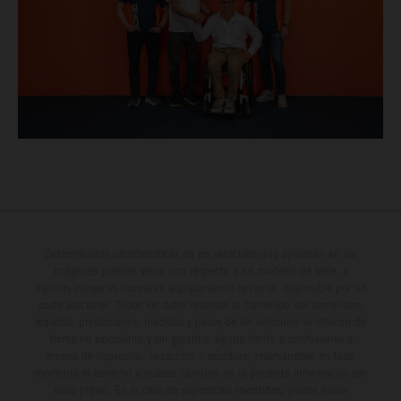
Determinadas características de los vehículos que aparecen en las
imágenes pueden variar con respecto a los modelos de serie, y
algunas imágenes muestran equipamiento opcional, disponible por un
coste adicional. Todos los datos relativos al contenido del suministro,
aspecto, prestaciones, medidas y pesos de los vehículos se ofrecen de
forma no vinculante y sin garantía alguna frente a confusiones o
errores de impresión, redacción o escritura; reservándose en todo
momento el derecho a realizar cambios en la presente información sin
aviso previo. En el caso de superficies revestidas, puede haber