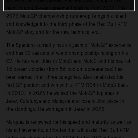
winner in all three classes, Alex Marquez, will join the
team in a multi-year agreement starting from 2027. The
2025 MotoGP championship runner-up brings his talent
and knowledge into the third phase of the Red Bull KTM
MotoGP story and for the new technical era.
The Spaniard currently has six years of MotoGP experience
and has 13 seasons of world championship racing on his
CV. He has won titles in Moto3 and Moto2 and his haul of
16 career victories (from 56 podium appearances) has
been earned in all three categories. Alex celebrated his
first GP podium and win with a KTM RC4 in Moto3 back
in 2013. In 2025 he walked the MotoGP top step in
Jerez, Catalunya and Malaysia and rose to 2nd place in
the standings. He won again in Jerez in 2026.
Marquez is renowned for his speed and maturity as well as
his achievements: attributes that will assist Red Bull KTM