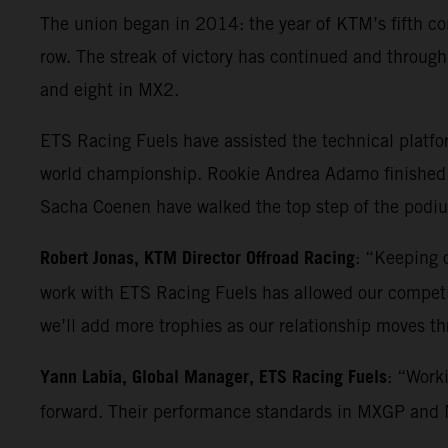
The union began in 2014: the year of KTM’s fifth co
row. The streak of victory has continued and throu
and eight in MX2.
ETS Racing Fuels have assisted the technical platf
world championship. Rookie Andrea Adamo finished 
Sacha Coenen have walked the top step of the podium
Robert Jonas, KTM Director Offroad Racing
: “Keeping o
work with ETS Racing Fuels has allowed our competiti
we’ll add more trophies as our relationship moves t
Yann Labia, Global Manager, ETS Racing Fuels
: “Work
forward. Their performance standards in MXGP and MX