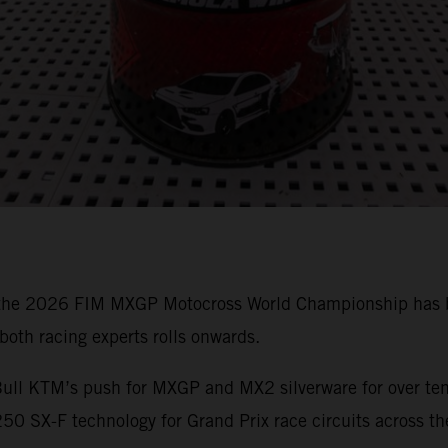
 the 2026 FIM MXGP Motocross World Championship has bee
oth racing experts rolls onwards.
ull KTM’s push for MXGP and MX2 silverware for over ten 
0 SX-F technology for Grand Prix race circuits across th