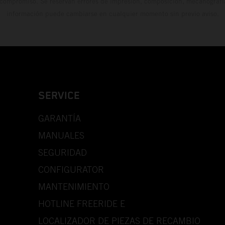
 compromiso. Se reservan errores de impresión, composición, mecanografía 
información puede cambiarse en cualquier momento sin previo aviso.
SERVICE
GARANTÍA
MANUALES
SEGURIDAD
CONFIGURATOR
MANTENIMIENTO
HOTLINE FREERIDE E
LOCALIZADOR DE PIEZAS DE RECAMBIO