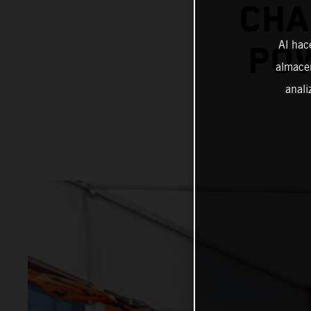
CHA
Al hac
POW
almacen
anali