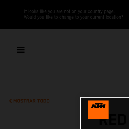
It looks like you are not on your country page.
Would you like to change to your current location?
MOSTRAR TODO
RED