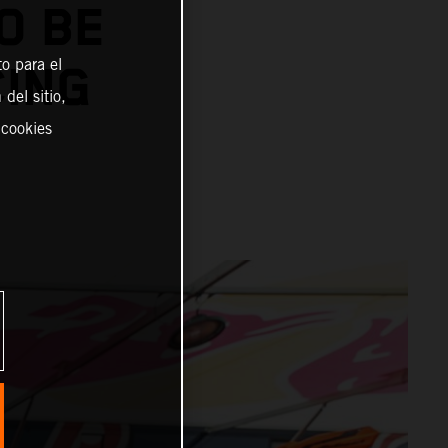
O BE
o para el
CING
del sitio,
 cookies