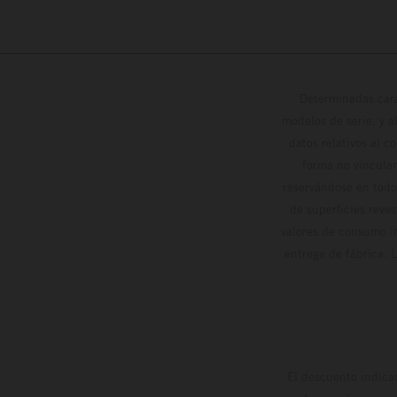
Determinadas cara
modelos de serie, y 
datos relativos al c
forma no vinculan
reservándose en todo
de superficies reve
valores de consumo in
entrega de fábrica. 
El descuento indica