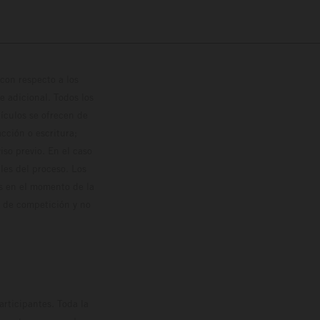
con respecto a los
 adicional. Todos los
hículos se ofrecen de
cción o escritura;
so previo. En el caso
les del proceso. Los
os en el momento de la
o de competición y no
rticipantes. Toda la