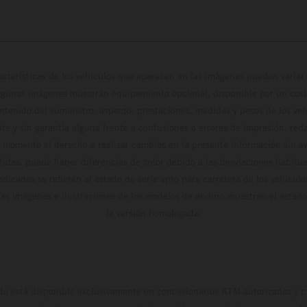
cterísticas de los vehículos que aparecen en las imágenes pueden variar 
algunas imágenes muestran equipamiento opcional, disponible por un coste
ontenido del suministro, aspecto, prestaciones, medidas y pesos de los ve
te y sin garantía alguna frente a confusiones o errores de impresión, reda
 momento el derecho a realizar cambios en la presente información sin avi
stidas, puede haber diferencias de color debido a las desviaciones habitua
dicados se refieren al estado de serie apto para carretera de los vehícul
Las imágenes e ilustraciones de los modelos de enduro muestran el estad
la versión homologada.
do está disponible exclusivamente en concesionarios KTM autorizados y pa