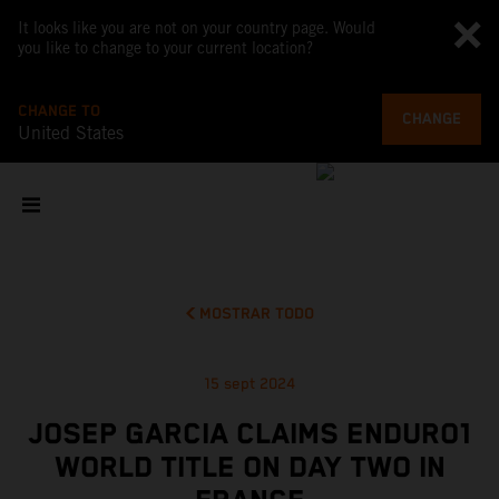
It looks like you are not on your country page. Would
you like to change to your current location?
CHANGE TO
CHANGE
United States
MOSTRAR TODO
15 sept 2024
JOSEP GARCIA CLAIMS ENDURO1
WORLD TITLE ON DAY TWO IN