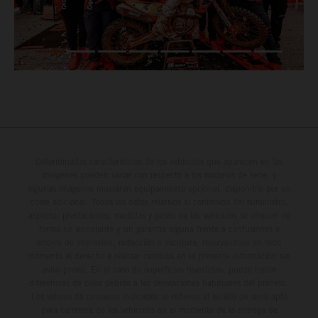
Determinadas características de los vehículos que aparecen en las
imágenes pueden variar con respecto a los modelos de serie, y
algunas imágenes muestran equipamiento opcional, disponible por un
coste adicional. Todos los datos relativos al contenido del suministro,
aspecto, prestaciones, medidas y pesos de los vehículos se ofrecen de
forma no vinculante y sin garantía alguna frente a confusiones o
errores de impresión, redacción o escritura; reservándose en todo
momento el derecho a realizar cambios en la presente información sin
aviso previo. En el caso de superficies revestidas, puede haber
diferencias de color debido a las desviaciones habituales del proceso.
Los valores de consumo indicados se refieren al estado de serie apto
para carretera de los vehículos en el momento de la entrega de