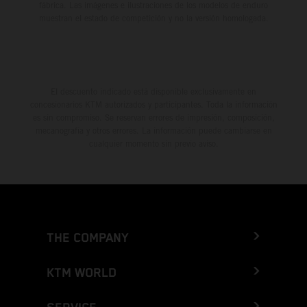
fábrica. Las imágenes e ilustraciones de los modelos de enduro
muestran el estado de competición y no la versión homologada.
El descuento indicado está disponible exclusivamente en
concesionarios KTM autorizados y participantes. Toda la información
es sin compromiso. Se reservan errores de impresión, composición,
mecanografía y otros errores. La información puede cambiarse en
cualquier momento sin previo aviso.
THE COMPANY
KTM WORLD