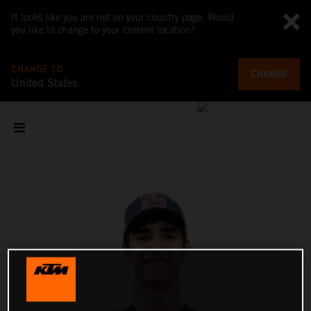
It looks like you are not on your country page. Would
you like to change to your current location?
CHANGE TO
CHANGE
United States