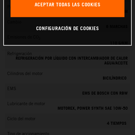
ACEPTAR TODAS LAS COOKIES
Par máximo
103 NM
Cambio
6 MARCHAS
CONFIGURACIÓN DE COOKIES
Emisiones de CO
2
110 G/KM
Refrigeración
REFRIGERACIÓN POR LÍQUIDO CON INTERCAMBIADOR DE CALOR
AGUA/ACEITE
Cilindros del motor
BICILÍNDRICO
EMS
EMS DE BOSCH CON RBW
Lubricante de motor
MOTOREX, POWER SYNTH SAE 10W-50
Ciclo del motor
4 TIEMPOS
Tipo de accionamiento