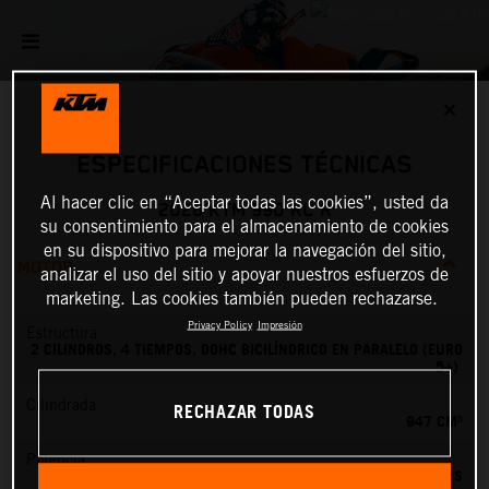
✕
ESPECIFICACIONES TÉCNICAS
Al hacer clic en “Aceptar todas las cookies”, usted da
2026 KTM 990 RC R
su consentimiento para el almacenamiento de cookies
en su dispositivo para mejorar la navegación del sitio,
MOTOR
analizar el uso del sitio y apoyar nuestros esfuerzos de
marketing. Las cookies también pueden rechazarse.
Privacy Policy
Impresión
Estructura
2 CILINDROS, 4 TIEMPOS, DOHC BICILÍNDRICO EN PARALELO (EURO
5+)
RECHAZAR TODAS
Cilindrada
947 CM³
Potencia
127.84 PS