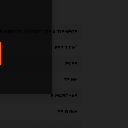
 MONOCILÍNDRICO DE 4 TIEMPOS
692.7 CM³
79 PS
73 NM
6 MARCHAS
96 G/KM