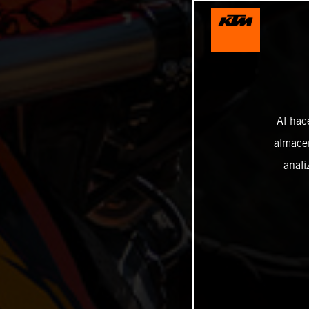
Al hac
almacen
anali