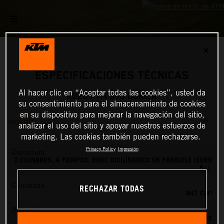
✕
ESPECIFICACIONES TÉCNICAS
Al hacer clic en “Aceptar todas las cookies”, usted da
2026 KTM 990 DUKE R
su consentimiento para el almacenamiento de cookies
en su dispositivo para mejorar la navegación del sitio,
MOTOR
analizar el uso del sitio y apoyar nuestros esfuerzos de
marketing. Las cookies también pueden rechazarse.
Privacy Policy
Impresión
Estructura
2 CILINDROS, 4 TIEMPOS, DOHC BICILÍNDRICO EN PARALELO (EURO
5+)
RECHAZAR TODAS
Cilindrada
947 CM³
Potencia
127.84 PS