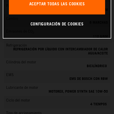
ACEPTAR TODAS LAS COOKIES
Par máximo
103 NM
Cambio
6 MARCHAS
CONFIGURACIÓN DE COOKIES
Emisiones de CO
2
110 G/KM
Refrigeración
REFRIGERACIÓN POR LÍQUIDO CON INTERCAMBIADOR DE CALOR
AGUA/ACEITE
Cilindros del motor
BICILÍNDRICO
EMS
EMS DE BOSCH CON RBW
Lubricante de motor
MOTOREX, POWER SYNTH SAE 10W-50
Ciclo del motor
4 TIEMPOS
Tipo de accionamiento