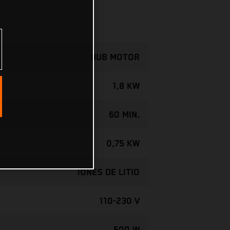
HUB MOTOR
1,8 KW
60 MIN.
0,75 KW
IONES DE LITIO
110-230 V