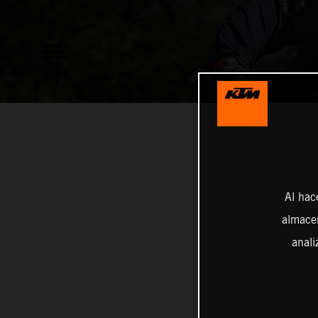
Al hac
almacen
anali