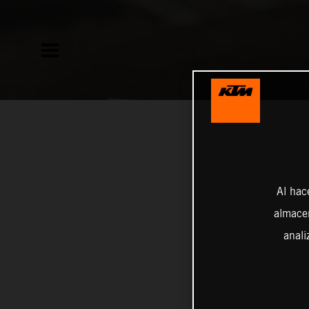
Al hac
almacen
anali