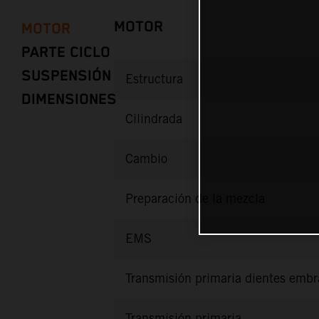
MOTOR
MOTOR
PARTE CICLO
SUSPENSIÓN
Estructura
DIMENSIONES
Cilindrada
Cambio
Preparación de la mezcla
EMS
Transmisión primaria dientes emb
Transmisión primaria