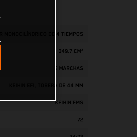
 MONOCILÍNDRICO DE 4 TIEMPOS
349.7 CM³
5 MARCHAS
KEIHIN EFI, TOBERA DE 44 MM
KEIHIN EMS
72