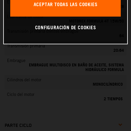
EMS
ACEPTAR TODAS LAS COOKIES
KEIHIN PWK 28
Lubricante de motor
MOTOREX FORMULA 4T 15W/50
CONFIGURACIÓN DE COOKIES
Transmisión primaria dientes embrague
64
Transmisión primaria
20:64
Embrague
EMBRAGUE MULTIDISCO EN BAÑO DE ACEITE, SISTEMA
HIDRÁULICO FORMULA
Cilindros del motor
MONOCILÍNDRICO
Ciclo del motor
2 TIEMPOS
PARTE CICLO