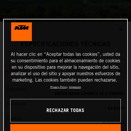
✕
ESPECIFICACIONES TÉCNICAS
Al hacer clic en “Aceptar todas las cookies”, usted da
2027 KTM 85 SX 19/16
su consentimiento para el almacenamiento de cookies
en su dispositivo para mejorar la navegación del sitio,
MOTOR
analizar el uso del sitio y apoyar nuestros esfuerzos de
marketing. Las cookies también pueden rechazarse.
Privacy Policy
Impresión
Estructura
MOTOR MONOCILÍNDRICO DE 2 TIEMPOS
Cilindrada
84.9 CM³
RECHAZAR TODAS
Cambio
6 MARCHAS