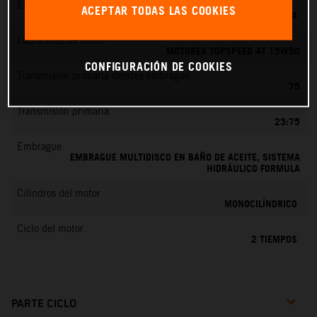
EMS
ACEPTAR TODAS LAS COOKIES
MIKUNI VM 24
Lubricante de motor
MOTOREX TOPSPEED 4T 15W50
CONFIGURACIÓN DE COOKIES
Transmisión primaria dientes embrague
75
Transmisión primaria
23:75
Embrague
EMBRAGUE MULTIDISCO EN BAÑO DE ACEITE, SISTEMA
HIDRÁULICO FORMULA
Cilindros del motor
MONOCILÍNDRICO
Ciclo del motor
2 TIEMPOS
PARTE CICLO