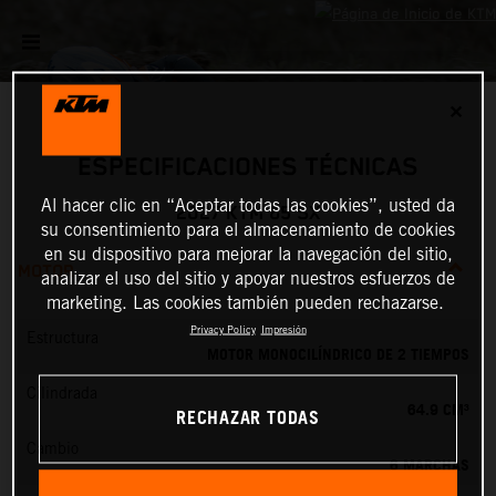
✕
ESPECIFICACIONES TÉCNICAS
Al hacer clic en “Aceptar todas las cookies”, usted da
2027 KTM 65 SX
su consentimiento para el almacenamiento de cookies
en su dispositivo para mejorar la navegación del sitio,
MOTOR
analizar el uso del sitio y apoyar nuestros esfuerzos de
marketing. Las cookies también pueden rechazarse.
Privacy Policy
Impresión
Estructura
MOTOR MONOCILÍNDRICO DE 2 TIEMPOS
Cilindrada
64.9 CM³
RECHAZAR TODAS
Cambio
6 MARCHAS