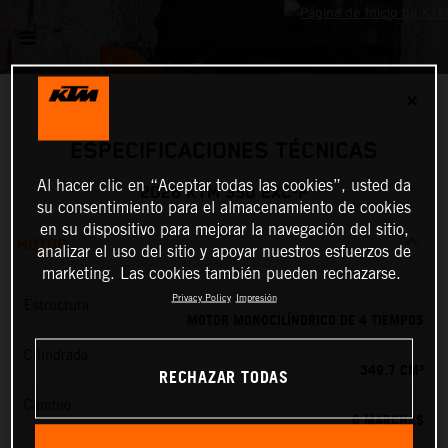
✕
ESPECIFICACIONES TÉCNICAS
Al hacer clic en “Aceptar todas las cookies”, usted da
2026 KTM 350 EXC-F
su consentimiento para el almacenamiento de cookies
en su dispositivo para mejorar la navegación del sitio,
MOTOR
analizar el uso del sitio y apoyar nuestros esfuerzos de
marketing. Las cookies también pueden rechazarse.
Privacy Policy
Impresión
Estructura
MOTOR MONOCILÍNDRICO DE 4 TIEMPOS
Cilindrada
349.7 CM³
RECHAZAR TODAS
Cambio
6 MARCHAS