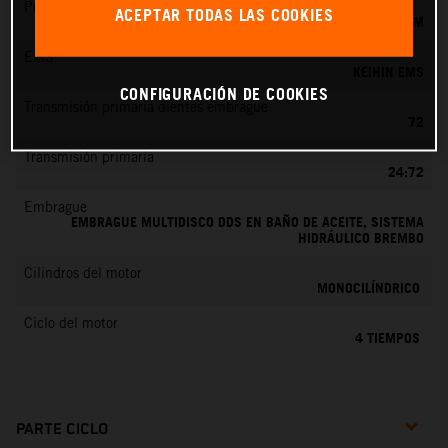
Preparación de la mezcla
ACEPTAR TODAS LAS COOKIES
KEIHIN EFI, TOBERA DE 42 MM
EMS
KEIHIN EMS
CONFIGURACIÓN DE COOKIES
Transmisión primaria dientes embrague
72
Transmisión primaria
24:72
Embrague
EMBRAGUE MULTIDISCO DDS EN BAÑO DE ACEITE, SISTEMA
HIDRÁULICO BREMBO
Cilindros del motor
MONOCILÍNDRICO
Ciclo del motor
4 TIEMPOS
PARTE CICLO