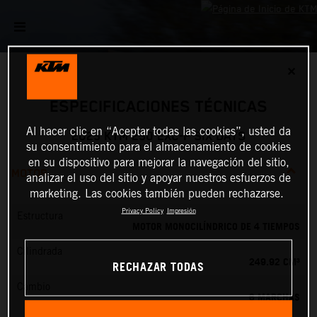
✕
ESPECIFICACIONES TÉCNICAS
Al hacer clic en “Aceptar todas las cookies”, usted da
2025 KTM 250 EXC-F SIX DAYS
su consentimiento para el almacenamiento de cookies
en su dispositivo para mejorar la navegación del sitio,
MOTOR
analizar el uso del sitio y apoyar nuestros esfuerzos de
marketing. Las cookies también pueden rechazarse.
Privacy Policy
Impresión
Estructura
MOTOR MONOCILÍNDRICO DE 4 TIEMPOS
Cilindrada
249.92 CM³
RECHAZAR TODAS
Cambio
6 MARCHAS