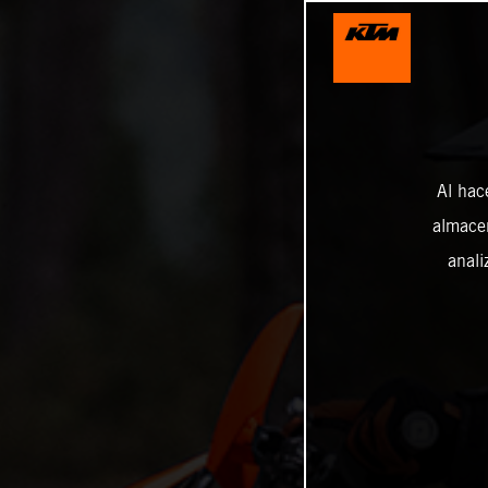
Al hac
almacen
anali