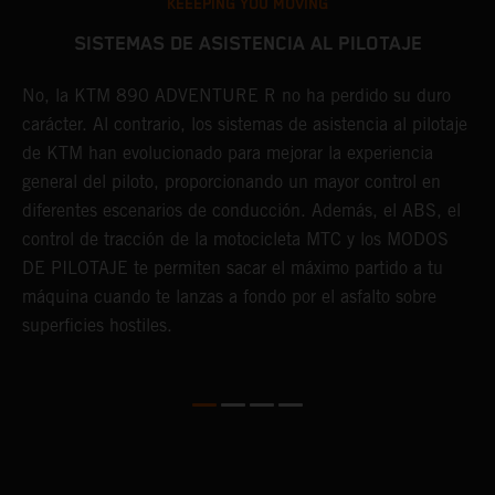
KEEEPING YOU MOVING
SISTEMAS DE ASISTENCIA AL PILOTAJE
E
No, la KTM 890 ADVENTURE R no ha perdido su duro
carácter. Al contrario, los sistemas de asistencia al pilotaje
G
de KTM han evolucionado para mejorar la experiencia
h
general del piloto, proporcionando un mayor control en
a
ún
diferentes escenarios de conducción. Además, el ABS, el
r
control de tracción de la motocicleta MTC y los MODOS
t
DE PILOTAJE te permiten sacar el máximo partido a tu
i
máquina cuando te lanzas a fondo por el asfalto sobre
c
superficies hostiles.
a
l
e
e
o