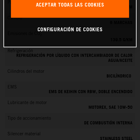
Par máximo
ACEPTAR TODAS LAS COOKIES
145 NM
Cambio
6 MARCHAS
CONFIGURACIÓN DE COOKIES
Emisiones de CO
2
139.5 G/KM
Refrigeración
REFRIGERACIÓN POR LÍQUIDO CON INTERCAMBIADOR DE CALOR
AGUA/ACEITE
Cilindros del motor
BICILÍNDRICO
EMS
EMS DE KEIHIN CON RBW, DOBLE ENCENDIDO
Lubricante de motor
MOTOREX, SAE 10W-50
Tipo de accionamiento
DE COMBUSTIÓN INTERNA
Silencer material
STAINLESS STEEL