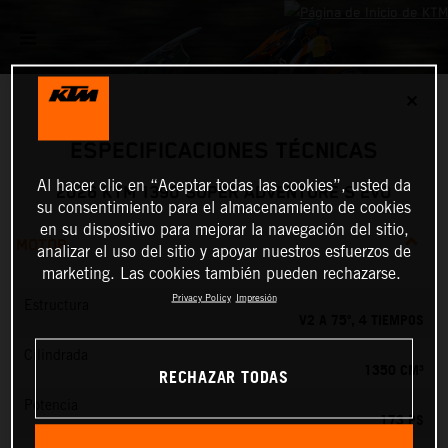
✕
ESPECIFICACIONES TÉCNICAS
Al hacer clic en “Aceptar todas las cookies”, usted da
2026 KTM 1390 SUPER ADVENTURE S EVO
su consentimiento para el almacenamiento de cookies
en su dispositivo para mejorar la navegación del sitio,
MOTOR
analizar el uso del sitio y apoyar nuestros esfuerzos de
marketing. Las cookies también pueden rechazarse.
Privacy Policy
Impresión
Estructura
V2 A 75º, 4 TIEMPOS
Cilindrada
1350 CM³
RECHAZAR TODAS
Potencia
173 PS