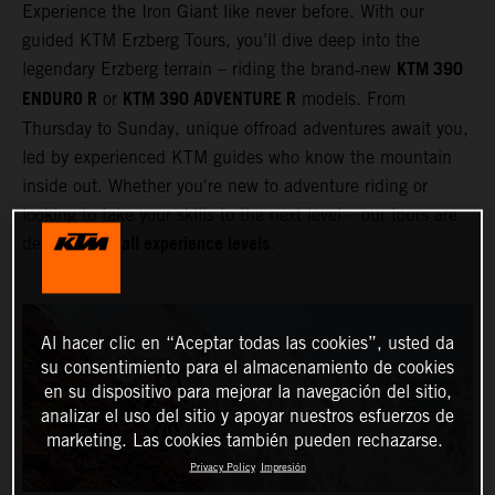
Experience the Iron Giant like never before. With our
guided KTM Erzberg Tours, you’ll dive deep into the
KTM 390
legendary Erzberg terrain – riding the brand‑new
ENDURO R
KTM 390 ADVENTURE R
or
models. From
Thursday to Sunday, unique offroad adventures await you,
led by experienced KTM guides who know the mountain
inside out. Whether you're new to adventure riding or
looking to take your skills to the next level – our tours are
all experience levels
designed for
.
Al hacer clic en “Aceptar todas las cookies”, usted da
su consentimiento para el almacenamiento de cookies
en su dispositivo para mejorar la navegación del sitio,
analizar el uso del sitio y apoyar nuestros esfuerzos de
marketing. Las cookies también pueden rechazarse.
Privacy Policy
Impresión