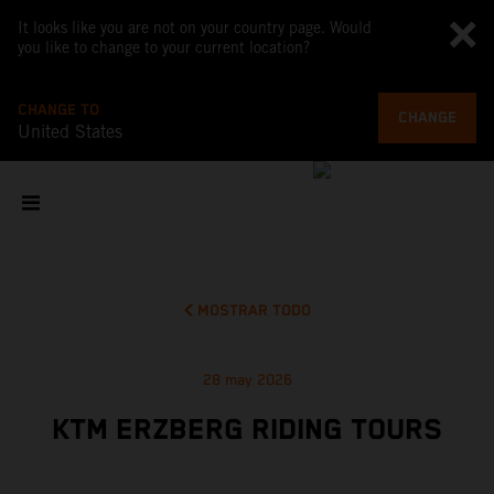
It looks like you are not on your country page. Would
you like to change to your current location?
CHANGE TO
CHANGE
United States
MOSTRAR TODO
28 may 2026
KTM ERZBERG RIDING TOURS