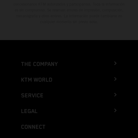
concesionarios KTM autorizados y participantes. Toda la información
es sin compromiso. Se reservan errores de impresión, composición,
mecanografía y otros errores. La información puede cambiarse en
cualquier momento sin previo aviso.
THE COMPANY
KTM WORLD
SERVICE
LEGAL
CONNECT