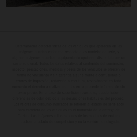
Determinadas características de los vehículos que aparecen en las
imágenes pueden variar con respecto a los modelos de serie, y
algunas imágenes muestran equipamiento opcional, disponible por un
coste adicional. Todos los datos relativos al contenido del suministro,
aspecto, prestaciones, medidas y pesos de los vehículos se ofrecen de
forma no vinculante y sin garantía alguna frente a confusiones o
errores de impresión, redacción o escritura; reservándose en todo
momento el derecho a realizar cambios en la presente información sin
aviso previo. En el caso de superficies revestidas, puede haber
diferencias de color debido a las desviaciones habituales del proceso.
Los valores de consumo indicados se refieren al estado de serie apto
para carretera de los vehículos en el momento de la entrega de
fábrica. Las imágenes e ilustraciones de los modelos de enduro
muestran el estado de competición y no la versión homologada.