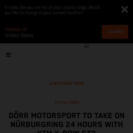
It looks like you are not on your country page. Would
you like to change to your current location?
CHANGE TO
CHANGE
United States
MOSTRAR TODO
24 may 2024
DÖRR MOTORSPORT TO TAKE ON
NÜRBURGRING 24 HOURS WITH