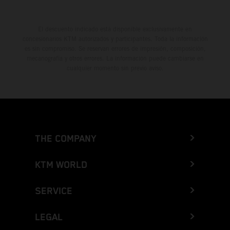
El descuento indicado está disponible exclusivamente en
concesionarios KTM autorizados y participantes. Toda la información
es sin compromiso. Se reservan errores de impresión, composición,
mecanografía y otros errores. La información puede cambiarse en
cualquier momento sin previo aviso.
THE COMPANY
KTM WORLD
SERVICE
LEGAL