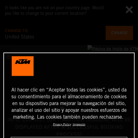
It looks like you are not on your country page. Would
you like to change to your current location?
CHANGE TO
CHANGE
United States
Al hacer clic en “Aceptar todas las cookies”, usted da
su consentimiento para el almacenamiento de cookies
en su dispositivo para mejorar la navegación del sitio,
analizar el uso del sitio y apoyar nuestros esfuerzos de
marketing. Las cookies también pueden rechazarse.
INFO: CORRECT (OK / WAITING) HEADLINE WILL BE
Privacy Policy
Impresión
DISPLAYED AFTER A SUCCESSFUL BOOKING
PROCESS!