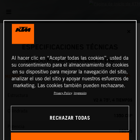
✕
ESPECIFICACIONES TÉCNICAS
Al hacer clic en “Aceptar todas las cookies”, usted da
2025 KTM 1390 SUPER DUKE R EVO
su consentimiento para el almacenamiento de cookies
en su dispositivo para mejorar la navegación del sitio,
MOTOR
analizar el uso del sitio y apoyar nuestros esfuerzos de
marketing. Las cookies también pueden rechazarse.
Privacy Policy
Impresión
Estructura
V2 A 75º, 4 TIEMPOS
Cilindrada
1350 CM³
RECHAZAR TODAS
Potencia
190 PS