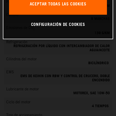
Par máximo
ACEPTAR TODAS LAS COOKIES
145 NM
Cambio
6 MARCHAS
CONFIGURACIÓN DE COOKIES
Emisiones de CO
2
139 G/KM
Refrigeración
REFRIGERACIÓN POR LÍQUIDO CON INTERCAMBIADOR DE CALOR
AGUA/ACEITE
Cilindros del motor
BICILÍNDRICO
EMS
EMS DE KEIHIN CON RBW Y CONTROL DE CRUCERO, DOBLE
ENCENDIDO
Lubricante de motor
MOTOREX, SAE 10W-50
Ciclo del motor
4 TIEMPOS
Tipo de accionamiento