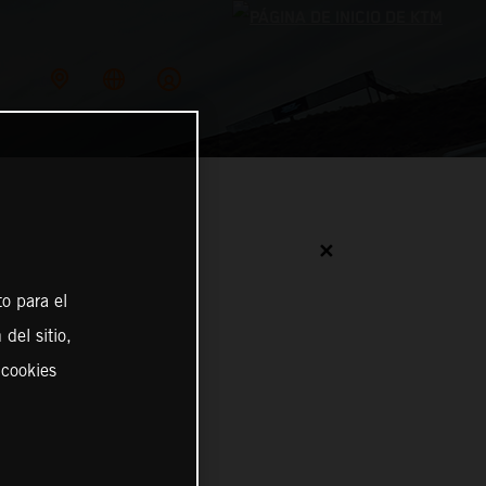
✕
o para el
del sitio,
 cookies