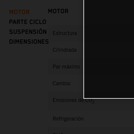
MOTOR
MOTOR
PARTE CICLO
SUSPENSIÓN
Estructura
DIMENSIONES
Cilindrada
Par máximo
Cambio
Emisiones de CO
2
Refrigeración