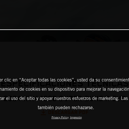
er clic en “Aceptar todas las cookies”, usted da su consentimient
ESPECIFICACIONES TÉCNICAS
amiento de cookies en su dispositivo para mejorar la navegación 
2024 KTM 1390 SUPER DUKE R EVO
zar el uso del sitio y apoyar nuestros esfuerzos de marketing. Las
también pueden rechazarse.
DESCARGAR PDF
Privacy Policy
Impresión