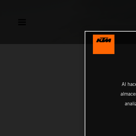
Al hac
almacen
anali