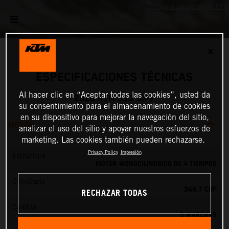
✕
ESPECIFICACIONES TÉCNICAS
Al hacer clic en “Aceptar todas las cookies”, usted da
2026 KTM 350 SX-F
su consentimiento para el almacenamiento de cookies
en su dispositivo para mejorar la navegación del sitio,
MOTOR
analizar el uso del sitio y apoyar nuestros esfuerzos de
marketing. Las cookies también pueden rechazarse.
Privacy Policy
Impresión
Estructura
MOTOR MONOCILÍNDRICO DE 4 TIEMPOS
Cilindrada
349.7 CM³
RECHAZAR TODAS
Cambio
5 MARCHAS