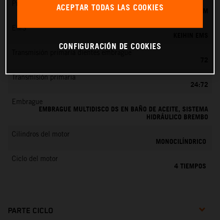
Preparación de la mezcla
ACEPTAR TODAS LAS COOKIES
KEIHIN EFI, TOBERA DE 44 MM
EMS
KEIHIN EMS
CONFIGURACIÓN DE COOKIES
Transmisión primaria dientes embrague
72
Transmisión primaria
24:72
Embrague
EMBRAGUE MULTIDISCO DS EN BAÑO DE ACEITE, SISTEMA
HIDRÁULICO BREMBO
Cilindros del motor
MONOCILÍNDRICO
Ciclo del motor
4 TIEMPOS
PARTE CICLO