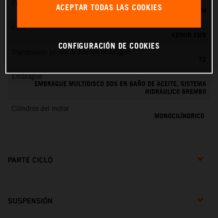
Preparación de la mezcla
ACEPTAR TODAS LAS COOKIES
KEIHIN EFI, TOBERA DE 44 MM
EMS
KEIHIN EMS
CONFIGURACIÓN DE COOKIES
Transmisión primaria dientes embrague
72
Embrague
EMBRAGUE MULTIDISCO DDS EN BAÑO DE ACEITE, SISTEMA
HIDRÁULICO BREMBO
Cilindros del motor
MONOCILÍNDRICO
PARTE CICLO
SUSPENSIÓN