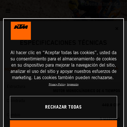
✕
ESPECIFICACIONES TÉCNICAS
Al hacer clic en “Aceptar todas las cookies”, usted da
2025 KTM 450 SX-F
su consentimiento para el almacenamiento de cookies
en su dispositivo para mejorar la navegación del sitio,
MOTOR
analizar el uso del sitio y apoyar nuestros esfuerzos de
marketing. Las cookies también pueden rechazarse.
Privacy Policy
Impresión
Estructura
MOTOR MONOCILÍNDRICO DE 4 TIEMPOS
Cilindrada
449.9 CM³
RECHAZAR TODAS
Cambio
5 MARCHAS