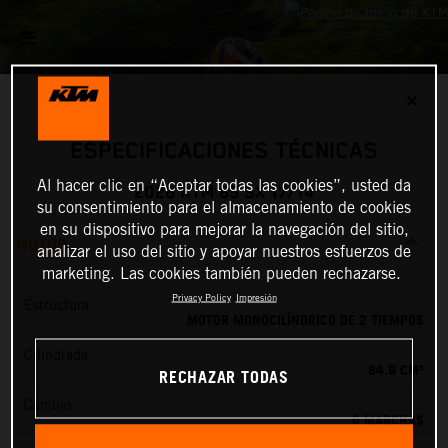
✕
ESPECIFICACIONES TÉCNICAS
Al hacer clic en “Aceptar todas las cookies”, usted da
2026 KTM 85 SX 17/14
su consentimiento para el almacenamiento de cookies
en su dispositivo para mejorar la navegación del sitio,
MOTOR
analizar el uso del sitio y apoyar nuestros esfuerzos de
marketing. Las cookies también pueden rechazarse.
Privacy Policy
Impresión
Estructura
MOTOR MONOCILÍNDRICO DE 2 TIEMPOS
Cilindrada
84.9 CM³
RECHAZAR TODAS
Cambio
6 MARCHAS