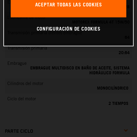
EMS
ACEPTAR TODAS LAS COOKIES
KEIHIN PWK 28
Lubricante de motor
MOTOREX FORMULA 4T 15W/50
CONFIGURACIÓN DE COOKIES
Transmisión primaria dientes embrague
64
Transmisión primaria
20:64
Embrague
EMBRAGUE MULTIDISCO EN BAÑO DE ACEITE, SISTEMA
HIDRÁULICO FORMULA
Cilindros del motor
MONOCILÍNDRICO
Ciclo del motor
2 TIEMPOS
PARTE CICLO