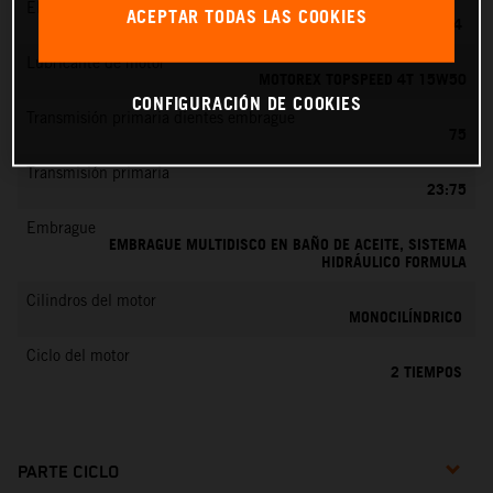
EMS
ACEPTAR TODAS LAS COOKIES
MIKUNI VM 24
Lubricante de motor
MOTOREX TOPSPEED 4T 15W50
CONFIGURACIÓN DE COOKIES
Transmisión primaria dientes embrague
75
Transmisión primaria
23:75
Embrague
EMBRAGUE MULTIDISCO EN BAÑO DE ACEITE, SISTEMA
HIDRÁULICO FORMULA
Cilindros del motor
MONOCILÍNDRICO
Ciclo del motor
2 TIEMPOS
PARTE CICLO