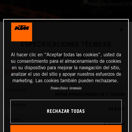
✕
ESPECIFICACIONES TÉCNICAS
Al hacer clic en “Aceptar todas las cookies”, usted da
2026 KTM 65 SX
su consentimiento para el almacenamiento de cookies
en su dispositivo para mejorar la navegación del sitio,
MOTOR
analizar el uso del sitio y apoyar nuestros esfuerzos de
marketing. Las cookies también pueden rechazarse.
Privacy Policy
Impresión
Estructura
MOTOR MONOCILÍNDRICO DE 2 TIEMPOS
Cilindrada
64.9 CM³
RECHAZAR TODAS
Cambio
6 MARCHAS