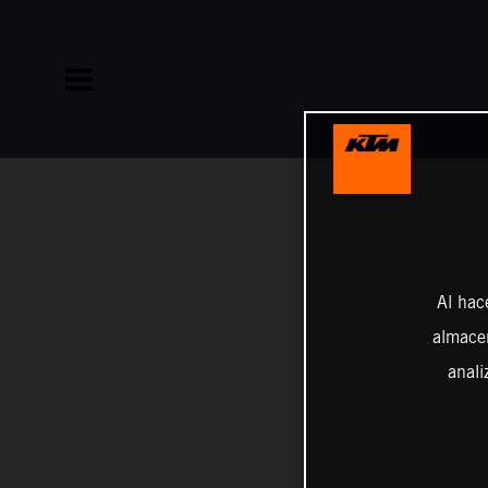
Al hac
almacen
anali