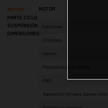
MOTOR
MOTOR
PARTE CICLO
SUSPENSIÓN
Estructura
DIMENSIONES
Cilindrada
Cambio
Preparación de la mezcla
EMS
Transmisión primaria dientes emb
Transmisión primaria