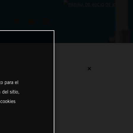
✕
o para el
del sitio,
 cookies