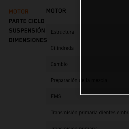
MOTOR
MOTOR
PARTE CICLO
SUSPENSIÓN
Estructura
DIMENSIONES
Cilindrada
Cambio
Preparación de la mezcla
EMS
Transmisión primaria dientes emb
Transmisión primaria