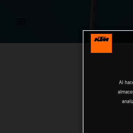
Al hac
almacen
anali