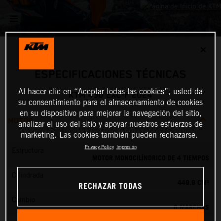
✕
ESPECIFICACIONES TÉCNICAS
Al hacer clic en “Aceptar todas las cookies”, usted da
KTM 450 EXC-F 2024
su consentimiento para el almacenamiento de cookies
en su dispositivo para mejorar la navegación del sitio,
MOTOR
analizar el uso del sitio y apoyar nuestros esfuerzos de
marketing. Las cookies también pueden rechazarse.
Privacy Policy
Impresión
Estructura
MOTOR MONOCILÍNDRICO DE 4 TIEMPOS
Cilindrada
449.9 CM³
RECHAZAR TODAS
Cambio
6 MARCHAS