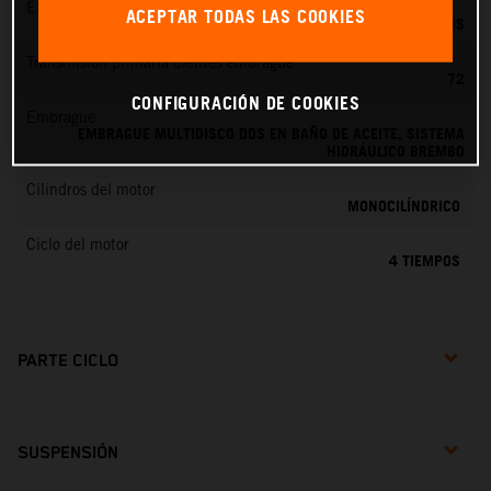
EMS
ACEPTAR TODAS LAS COOKIES
KEIHIN EMS
Transmisión primaria dientes embrague
72
CONFIGURACIÓN DE COOKIES
Embrague
EMBRAGUE MULTIDISCO DDS EN BAÑO DE ACEITE, SISTEMA
HIDRÁULICO BREMBO
Cilindros del motor
MONOCILÍNDRICO
Ciclo del motor
4 TIEMPOS
PARTE CICLO
SUSPENSIÓN