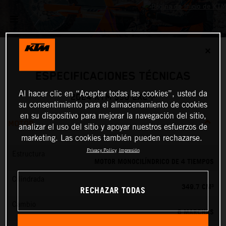
✕
ESPECIFICACIONES TÉCNICAS
Al hacer clic en “Aceptar todas las cookies”, usted da
2024 KTM 350 EXC-F
su consentimiento para el almacenamiento de cookies
en su dispositivo para mejorar la navegación del sitio,
MOTOR
analizar el uso del sitio y apoyar nuestros esfuerzos de
marketing. Las cookies también pueden rechazarse.
Privacy Policy
Impresión
Estructura
MOTOR MONOCILÍNDRICO DE 4 TIEMPOS
Cilindrada
349.7 CM³
RECHAZAR TODAS
Cambio
6 MARCHAS