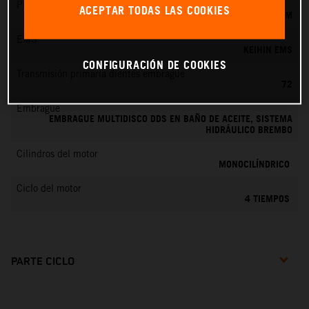
Preparación de la mezcla
ACEPTAR TODAS LAS COOKIES
KEIHIN EFI, TOBERA DE 42 MM
EMS
KEIHIN EMS
CONFIGURACIÓN DE COOKIES
Transmisión primaria dientes embrague
72
Embrague
EMBRAGUE MULTIDISCO DDS EN BAÑO DE ACEITE, SISTEMA
HIDRÁULICO BREMBO
Cilindros del motor
MONOCILÍNDRICO
Ciclo del motor
4 TIEMPOS
PARTE CICLO