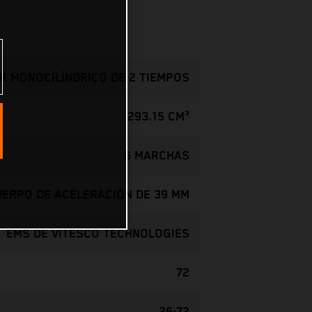
R MONOCILÍNDRICO DE 2 TIEMPOS
293.15 CM³
6 MARCHAS
CUERPO DE ACELERACIÓN DE 39 MM
EMS DE VITESCO TECHNOLOGIES
72