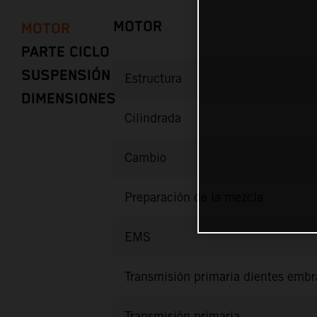
MOTOR
MOTOR
PARTE CICLO
SUSPENSIÓN
Estructura
DIMENSIONES
Cilindrada
Cambio
Preparación de la mezcla
EMS
Transmisión primaria dientes emb
Transmisión primaria