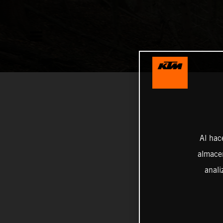
Al hac
almacen
anali