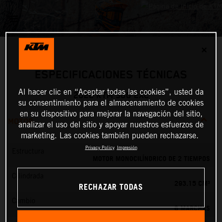
✕
ESPECIFICACIONES TÉCNICAS
Al hacer clic en “Aceptar todas las cookies”, usted da
2026 KTM 300 EXC
su consentimiento para el almacenamiento de cookies
en su dispositivo para mejorar la navegación del sitio,
MOTOR
analizar el uso del sitio y apoyar nuestros esfuerzos de
marketing. Las cookies también pueden rechazarse.
Privacy Policy
Impresión
Estructura
MOTOR MONOCILÍNDRICO DE 2 TIEMPOS
Cilindrada
293.15 CM³
RECHAZAR TODAS
Cambio
6 MARCHAS