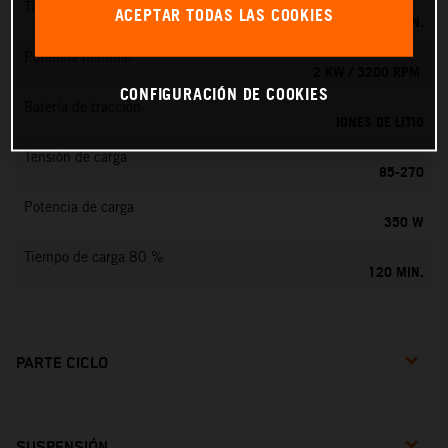
Tiempo de carga 100 %
ACEPTAR TODAS LAS COOKIES
160 MIN.
Potencia nominal
2 KW / 3200 RPM
CONFIGURACIÓN DE COOKIES
Batería de tracción
IONES DE LITIO
Tensión de carga
85-270
Potencia de carga
350 W
Tiempo de carga 80 %
120 MIN.
PARTE CICLO
SUSPENSIÓN