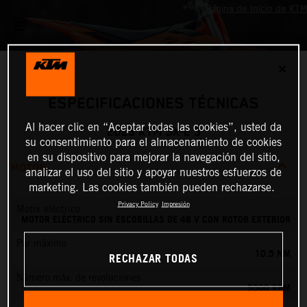
✕
ESPECIFICACIONES TÉCNICAS
Al hacer clic en “Aceptar todas las cookies”, usted da
2025 KTM SX-E 3
su consentimiento para el almacenamiento de cookies
en su dispositivo para mejorar la navegación del sitio,
MOTOR
analizar el uso del sitio y apoyar nuestros esfuerzos de
marketing. Las cookies también pueden rechazarse.
Privacy Policy
Impresión
Motor eléctrico
MOTOR ELÉCTRICO SIN ESCOBILLAS DE 48 V CON ROTOR EXTERIOR
Par máximo
10.5 NM
RECHAZAR TODAS
Número máx. de revoluciones
5500 RPM